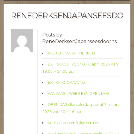
RENEDERKSENJAPANSEESDOO
Posts by
ReneDerksenJapanseesdoorns:
KASTEELMARKT HERNEN
EXTRA KOOPAVOND 16 april 2026 van
18.00 – 21.00 uur
EXTRA KOOPAVOND
VANDAAG….WEER EEN OPEN DAG
OPEN DAG elke zaterdag vanaf 7 maart
2026 van 10 – 16 uur
Kom gerust een kijkje nemen
even wat foto’s uit onze modeltuin. Dat is