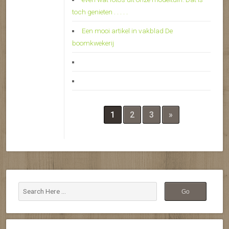
toch genieten . . . . .
Een mooi artikel in vakblad De
boomkwekerij
1
2
3
»